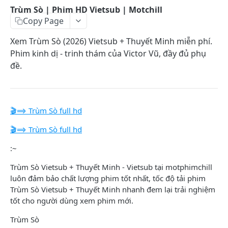
Trùm Sò | Phim HD Vietsub | Motchill
Copy Page
Xem Trùm Sò (2026) Vietsub + Thuyết Minh miễn phí.
Phim kinh dị - trinh thám của Victor Vũ, đầy đủ phụ
đề.
🎬⟹ Trùm Sò full hd
🎬⟹ Trùm Sò full hd
:~
Trùm Sò Vietsub + Thuyết Minh - Vietsub tại motphimchill
luôn đảm bảo chất lượng phim tốt nhất, tốc độ tải phim
Trùm Sò Vietsub + Thuyết Minh nhanh đem lại trải nghiệm
tốt cho người dùng xem phim mới.
Trùm Sò